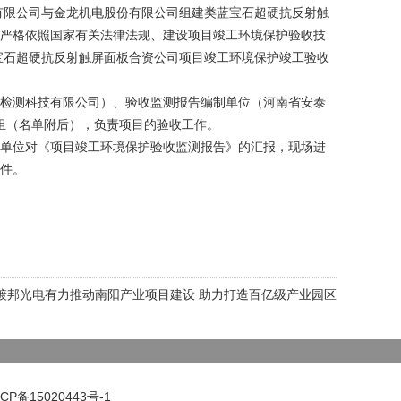
有限公司与金龙机电股份有限公司组建类蓝宝石超硬抗反射触
严格依照国家有关法律法规、建设项目竣工环境保护验收技
宝石超硬抗反射触屏面板合资公司项目竣工环境保护竣工验收
检测科技有限公司）、验收监测报告编制单位（河南省安泰
组（名单附后），负责项目的验收工作。
单位对《项目竣工环境保护验收监测报告》的汇报，现场进
件。
镀邦光电有力推动南阳产业项目建设 助力打造百亿级产业园区
OE) All rights reserved 法律申明
豫ICP备15020443号-1
CP备15020443号-1
77-61631015 传真：0377-61631166