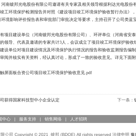
，河南镀邦光电股份有限公司邀请有关专家及相关领导根据利达光电股份
竣工环境保护检测报告并对照《建设项目竣工环境保护验收暂行办法》，
目环境影响评价报告表和审批部门审批决定等要求，主持召开了公司类蓝
项目建设单位（河南镀邦光电股份有限公司）、环评单位（河南省安泰
的领导、代表及邀请的专家共计3人，会议成立了项目竣工环境保护验收
设单位对项目建设情况及环境保护执行情况的报告和验收监测报告编制
审阅并核实有关资料，经认真讨论，形成了一致的验收意见。详见下面附
触屏面板合资公司项目竣工环境保护验收意见.pdf
司获得国家科技型中小企业认定
下一条：
闻中心
|
服务支持
|
销售网络
|
人才招聘
河南镀邦光电股份有限公司 Copyright © 2021 ,镀邦 (BD
opyright © 2021 ,镀邦 (BDOE) All rights reserved 法律申明
豫I
地址：河南省南阳市高新区光电产业园区（信臣路） 电话：03